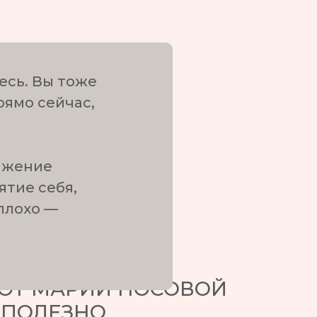
есь. Вы тоже
СОБЫ
рямо сейчас,
Ь
ижение
ятие себя,
плохо —
СС
ОТ МАРИИ НОСОВОЙ
 ПОЛЕЗНО