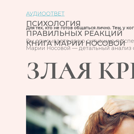
АУДИООТВЕТ
ПСИХОЛОГИЯ
Для тех, кто не готов общаться лично. Тем, у 
ПРАВИЛЬНЫХ РЕАКЦИЙ
Вы описываете свою ситуацию по спец
КНИГА МАРИИ НОСОВОЙ
Марии Носовой — детальный анализ с
ЗЛАЯ К