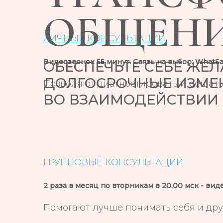
ОБЩЕН
ЛИЧНЫЕ КОНСУЛЬТАЦИИ
Видеозвонок 55 минут. Связь на выбор: WhatSap
ОБЕСПЕЧЬТЕ СЕБЕ ЖЕ
ДОЛГОСРОЧНЫЕ ИЗМЕ
Позволяют диагностировать и решать
ВО ВЗАИМОДЕЙСТВИИ
ГРУППОВЫЕ КОНСУЛЬТАЦИИ
2 раза в месяц по вторникам в 20.00 мск - в
Помогают лучше понимать себя и друг