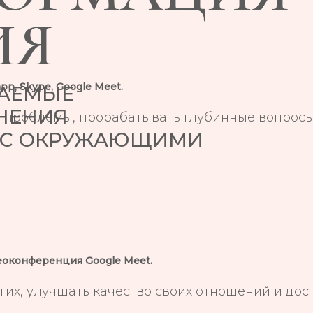
ИЯ
p, Skype, Google Meet.
ЛАЕМЫЕ
НЕНИЯ
 проблемы, прорабатывать глубинные вопросы
 С ОКРУЖАЮЩИМИ
идеоконференция Google Meet.
их, улучшать качество своих отношений и дос