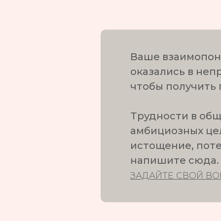
Ваше взаимопони
оказались в неп
чтобы получить
Трудности в об
амбициозных цел
истощение, поте
напишите сюда.
ЗАДАЙТЕ СВОЙ ВО