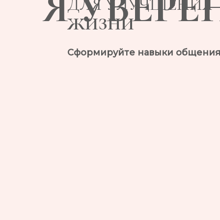
Я УВЕРЕН
ДЛЯ УЛУЧШЕНИЯ
ЖИЗНИ
Сформируйте навыки общения, 